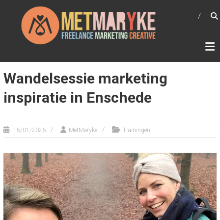
Ga
METMARYKE
naar
Freelance marketing creative
de
inhoud
Wandelsessie marketing
inspiratie in Enschede
15/01/2026
MetMaryke
Trainingen