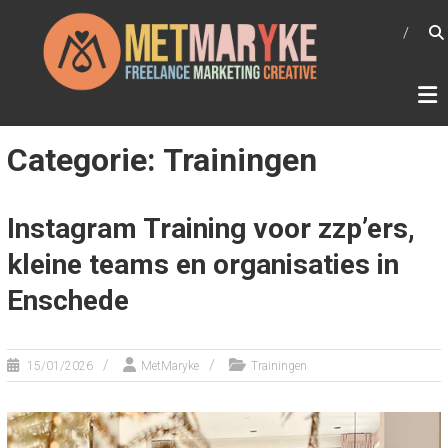
Ga
METMARYKE
naar
Freelance marketing creative
de
inhoud
Categorie: Trainingen
Instagram Training voor zzp’ers,
kleine teams en organisaties in
Enschede
15/01/2026
MetMaryke
Trainingen