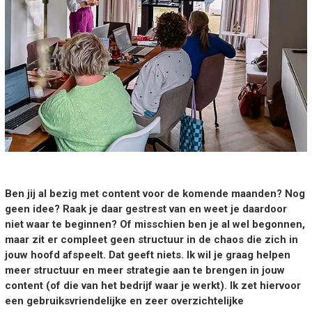
Ben jij al bezig met content voor de komende maanden? Nog
geen idee? Raak je daar gestrest van en weet je daardoor
niet waar te beginnen? Of misschien ben je al wel begonnen,
maar zit er compleet geen structuur in de chaos die zich in
jouw hoofd afspeelt. Dat geeft niets. Ik wil je graag helpen
meer structuur en meer strategie aan te brengen in jouw
content (of die van het bedrijf waar je werkt). Ik zet hiervoor
een gebruiksvriendelijke en zeer overzichtelijke