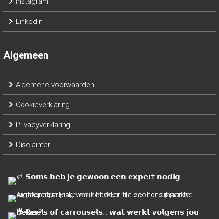
Instagram
LinkedIn
Algemeen
Algemene voorwaarden
Cookieverklaring
Privacyverklaring
Disclaimer