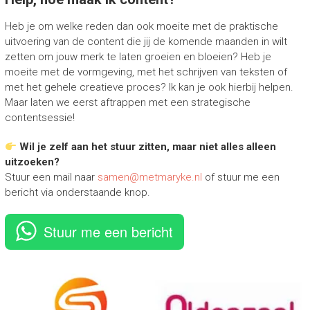
Heb je om welke reden dan ook moeite met de praktische
uitvoering van de content die jij de komende maanden in wilt
zetten om jouw merk te laten groeien en bloeien? Heb je
moeite met de vormgeving, met het schrijven van teksten of
met het gehele creatieve proces? Ik kan je ook hierbij helpen.
Maar laten we eerst aftrappen met een strategische
contentsessie!
Wil je zelf aan het stuur zitten, maar niet alles alleen
uitzoeken?
Stuur een mail naar
samen@metmaryke.nl
of stuur me een
bericht via onderstaande knop.
Stuur me een bericht