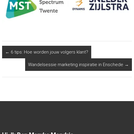
←
6 tips: Hoe worden jouw volgers klant?
Wandelsessie marketing inspiratie in Enschede
→