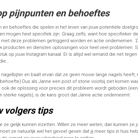
op pijnpunten en behoeftes
n en behoeftes die spelen in het leven van jouw potentiële doelgr
en mogen heel specifiek zijn. Graag zelfs, want hoe specifieker de
rs met deze problemen getriggerd worden en actie ondernemen.
‘
uw producten en diensten oplossingen voor heel veel problemen. Sc
tuk op jouw Instagram kanaal. Er is altijd wel iemand die net tege
die…
 nagelbijter en baalt ervan dat ze geen mooie lange nagels heeft, 
n behoefte) Dus als Janne een post of storie voorbij ziet komen waa
a ook de oplossing voor precies dit probleem wordt geboden (een 
en sterke nagels), is de kans groot dat Janne actie onderneemt.
 volgers tips
ie ze gelijk kunnen inzetten. Willen ze meer weten, dan kunnen ze 
et ze natuurlijk wel het gevoel geven dat jij meer tips in huis heb