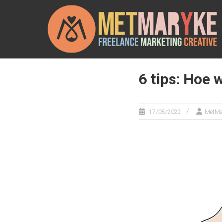
Ga
METMARYKE
naar
de
inhoud
Freelance
marketing
creative
6 tips: Hoe 
17/05/2022
MetMa