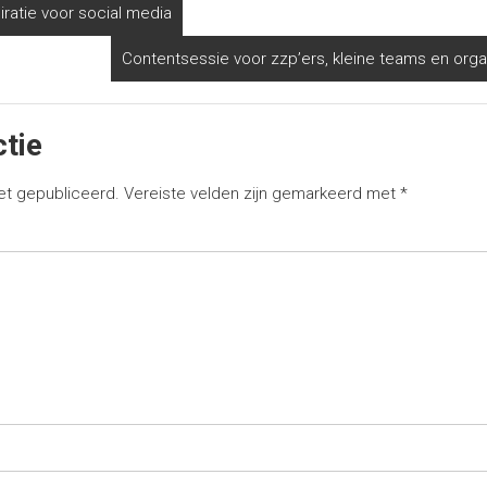
iratie voor social media
Contentsessie voor zzp’ers, kleine teams en org
ctie
et gepubliceerd.
Vereiste velden zijn gemarkeerd met
*