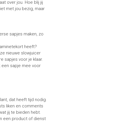
at over jou. Hoe blij jij
niet met jou bezig, maar
verse sapjes maken, zo
taminetekort heeft?
nze nieuwe slowjuicer
 sapjes voor je klaar.
ok een sapje mee voor
nt, dat heeft tijd nodig.
osts liken en comments
t jij te bieden hebt.
m een product of dienst