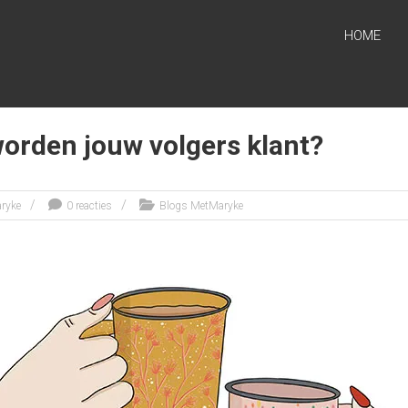
HOME
worden jouw volgers klant?
ryke
0 reacties
Blogs MetMaryke