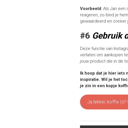
Voorbeeld
:
Als Jan een c
reageren, zo bind je hem 
gewaardeerd en creëer je 
#6
Gebruik 
Deze functie van Instag
verlaten om aankopen te 
jouw product die in de t
Ik hoop dat je hier iet
inspiratie. Wil je het 
je zin in een kopje kof
Ja lekker, koffie (o