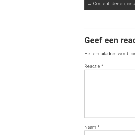
←
Content ideeën, insp
Geef een rea
Het e-mailadres wordt ni
Reactie
*
Naam
*