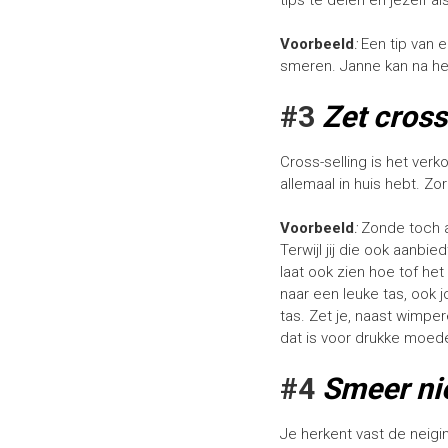
tips te delen en jezelf a
Voorbeeld
:
Een tip van e
smeren. Janne kan na het
#3
Zet cross
Cross-selling is het ver
allemaal in huis hebt. Z
Voorbeeld
:
Zonde toch al
Terwijl jij die ook aanbi
laat ook zien hoe tof het
naar een leuke tas, ook 
tas. Zet je, naast wimpe
dat is voor drukke moede
#4
Smeer ni
Je herkent vast de neigi