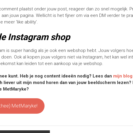
omment plaatst onder jouw post, reageer dan zo snel mogelijk. Pr
aan jouw pagina. Wellicht is het fijner om via een DM verder te pra
meer ‘like ability’.
de Instagram shop
ram is super handig als je ook een webshop hebt. Jouw volgers ho
doen. Ook al kopen jouw volgers niet via Instagram, het kan wel i
oekomst kan leiden tot een aankoop via je webshop.
s mee kunt. Heb je nog content ideeën nodig? Lees dan
mijn blog
toch liever uit mijn mond horen dan van jouw beeldscherm lezen?
fie MetMaryke?
f thee) MetMaryke!