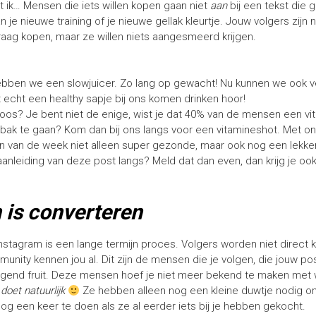
et ik… Mensen die iets willen kopen gaan niet
aan
bij een tekst die ga
 je nieuwe training of je nieuwe gellak kleurtje. Jouw volgers zijn 
graag kopen, maar ze willen niets aangesmeerd krijgen.
 hebben we een slowjuicer. Zo lang op gewacht! Nu kunnen we ook 
t echt een healthy sapje bij ons komen drinken hoor!
loos? Je bent niet de enige, wist je dat 40% van de mensen een vi
 bak te gaan? Kom dan bij ons langs voor een vitamineshot. Met o
 van de week niet alleen super gezonde, maar ook nog een lekkere
anleiding van deze post langs? Meld dat dan even, dan krijg je o
 is converteren
nstagram is een lange termijn proces. Volgers worden niet direct kla
nity kennen jou al. Dit zijn de mensen die je volgen, die jouw p
ngend fruit. Deze mensen hoef je niet meer bekend te maken met wa
 doet natuurlijk
Ze hebben alleen nog een kleine duwtje nodig o
og een keer te doen als ze al eerder iets bij je hebben gekocht.