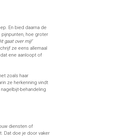
oep. En bied daarna de
 pijnpunten, hoe groter
Dit gaat over mij!’
hrijf ze eens allemaal
n dat ene aanloopt of
net zoals haar
rin ze herkenning vindt
nagelbijt-behandeling
jouw diensten of
t. Dat doe je door vaker