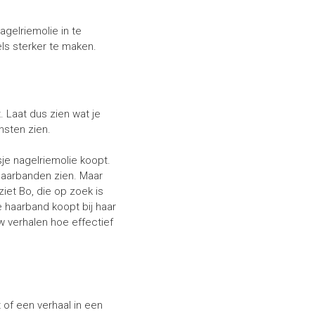
agelriemolie in te
ls sterker te maken.
 Laat dus zien wat je
nsten zien.
sje nagelriemolie koopt.
n haarbanden zien. Maar
iet Bo, die op zoek is
 haarband koopt bij haar
w verhalen hoe effectief
 of een verhaal in een