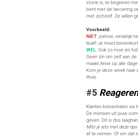
storie is, te beginnen m
bent met de lancering van
met zichzelf. Ze willen 
Voorbeeld:
NIET
: joehoe, eindelijk
leuk!! Je moet binnenkor
WEL
: Ook zo moe en fut
Geen zin om zelf aan de
maakt Anne op alle dagen
Kom je deze week naar a
thuis.
#5
Reageren
Klanten binnenhalen via I
De mensen uit jouw commu
geven. Dit is dus laagha
Mits je iets met deze tips
af te nemen. Of om dat n