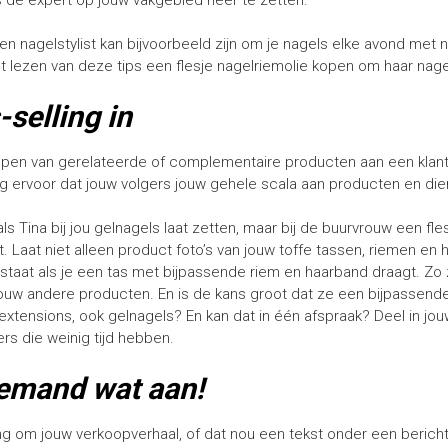
ls de expert op jouw vakgebied neer te zetten.
en nagelstylist kan bijvoorbeeld zijn om je nagels elke avond met n
 lezen van deze tips een flesje nagelriemolie kopen om haar nage
-selling in
kopen van gerelateerde of complementaire producten aan een klant.
org ervoor dat jouw volgers jouw gehele scala aan producten en die
s Tina bij jou gelnagels laat zetten, maar bij de buurvrouw een fle
edt. Laat niet alleen product foto’s van jouw toffe tassen, riemen e
 staat als je een tas met bijpassende riem en haarband draagt. Zo z
jouw andere producten. En is de kans groot dat ze een bijpassende
rextensions, ook gelnagels? En kan dat in één afspraak? Deel in jou
rs die weinig tijd hebben.
emand wat aan!
ng om jouw verkoopverhaal, of dat nou een tekst onder een bericht