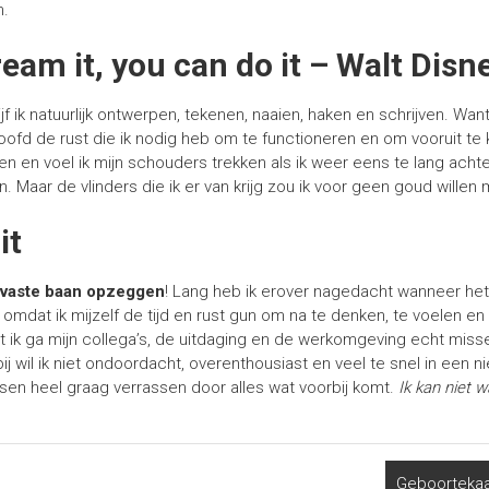
n.
ream it, you can do it – Walt Disn
jf ik natuurlijk ontwerpen, tekenen, naaien, haken en schrijven. Want
oofd de rust die ik nodig heb om te functioneren en om vooruit te
n en voel ik mijn schouders trekken als ik weer eens te lang achte
 Maar de vlinders die ik er van krijg zou ik voor geen goud willen 
it
n
vaste baan opzeggen
! Lang heb ik erover nagedacht wanneer he
 omdat ik mijzelf de tijd en rust gun om na te denken, te voelen en st
nt ik ga mijn collega’s, de uitdaging en de werkomgeving echt miss
j wil ik niet ondoordacht, overenthousiast en veel te snel in een n
sen heel graag verrassen door alles wat voorbij komt.
Ik kan niet w
Geboortekaa