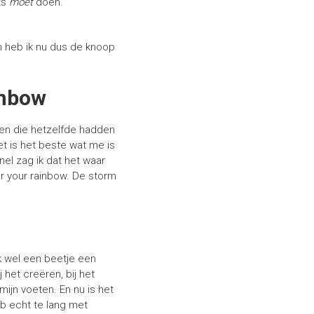
ts
moet
doen.
En heb ik nu dus de knoop
inbow
sen die hetzelfde hadden
t is het beste wat me is
nel zag ik dat het waar
ter your rainbow. De storm
jk wel een beetje een
 het creëren, bij het
mijn voeten. En nu is het
eb echt te lang met