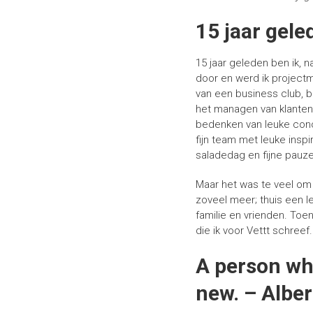
15 jaar gele
15 jaar geleden ben ik, n
door en werd ik project
van een business club, b
het managen van klanten 
bedenken van leuke conce
fijn team met leuke insp
saladedag en fijne pauze
Maar het was te veel om i
zoveel meer; thuis een l
familie en vrienden. Toen
die ik voor Vettt schreef
A person wh
new. – Alber