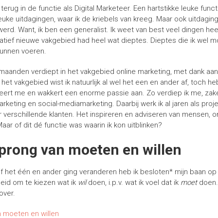
terug in de functie als Digital Marketeer. Een hartstikke leuke func
euke uitdagingen, waar ik de kriebels van kreeg. Maar ook uitdaging
 werd. Want, ik ben een generalist. Ik weet van best veel dingen hee
elatief nieuwe vakgebied had heel wat dieptes. Dieptes die ik wel
 kunnen voeren.
aanden verdiept in het vakgebied online marketing, met dank aan 
 het vakgebied wist ik natuurlijk al wel het een en ander af, toch h
ireert me en wakkert een enorme passie aan. Zo verdiep ik me, zakel
rketing en social-mediamarketing. Daarbij werk ik al jaren als pro
verschillende klanten. Het inspireren en adviseren van mensen, onli
ar of dit dé functie was waarin ik kon uitblinken?
prong van moeten en willen
jf het één en ander ging veranderen heb ik besloten* mijn baan op
jheid om te kiezen wat ik
wil
doen, i.p.v. wat ik voel dat ik
moet
doen. 
over.