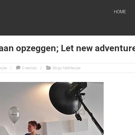
HOME
baan opzeggen; Let new adventur
ryke
0 reacties
Blogs MetMaryke