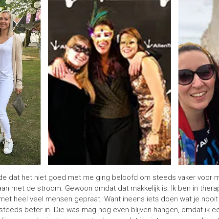
ode dat het niet goed met me ging beloofd om steeds vaker voor mij
aan met de stroom. Gewoon omdat dat makkelijk is. Ik ben in ther
et heel veel mensen gepraat. Want ineens iets doen wat je nooit d
steeds beter in. Die was mag nog even blijven hangen, omdat ik e