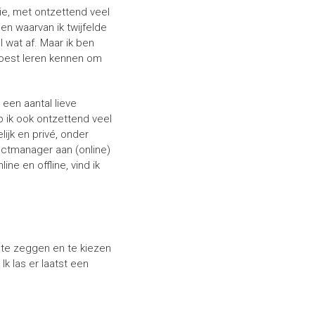
tie, met ontzettend veel
en waarvan ik twijfelde
l wat af. Maar ik ben
 moest leren kennen om
een aantal lieve
eb ik ook ontzettend veel
ijk en privé, onder
jectmanager aan (online)
ne en offline, vind ik
 te zeggen en te kiezen
Ik las er laatst een