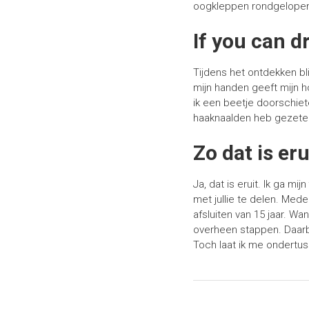
oogkleppen rondgelope
If you can d
Tijdens het ontdekken bli
mijn handen geeft mijn h
ik een beetje doorschiete
haaknaalden heb gezeten.
Zo dat is eru
Ja, dat is eruit. Ik ga mij
met jullie te delen. Mede
afsluiten van 15 jaar. Wa
overheen stappen. Daarbi
Toch laat ik me ondertus