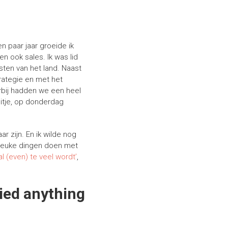
n paar jaar groeide ik
 ook sales. Ik was lid
sten van het land. Naast
rategie en met het
rbij hadden we een heel
uitje, op donderdag
r zijn. En ik wilde nog
n leuke dingen doen met
al (even) te veel wordt’
,
ied anything