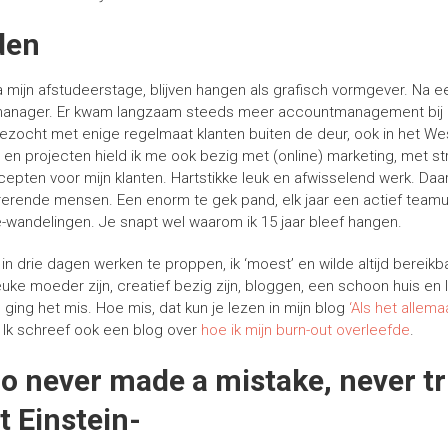
den
a mijn afstudeerstage, blijven hangen als grafisch vormgever. Na ee
manager. Er kwam langzaam steeds meer accountmanagement bij en
ezocht met enige regelmaat klanten buiten de deur, ook in het We
en projecten hield ik me ook bezig met (online) marketing, met st
pten voor mijn klanten. Hartstikke leuk en afwisselend werk. Daa
irerende mensen. Een enorm te gek pand, elk jaar een actief team
-wandelingen. Je snapt wel waarom ik 15 jaar bleef hangen.
n drie dagen werken te proppen, ik ‘moest’ en wilde altijd bereikbaa
euke moeder zijn, creatief bezig zijn, bloggen, een schoon huis e
 ging het mis. Hoe mis, dat kun je lezen in mijn blog
‘Als het allema
. Ik schreef ook een blog over
hoe ik mijn burn-out overleefde
.
o never made a mistake, never tr
t Einstein-