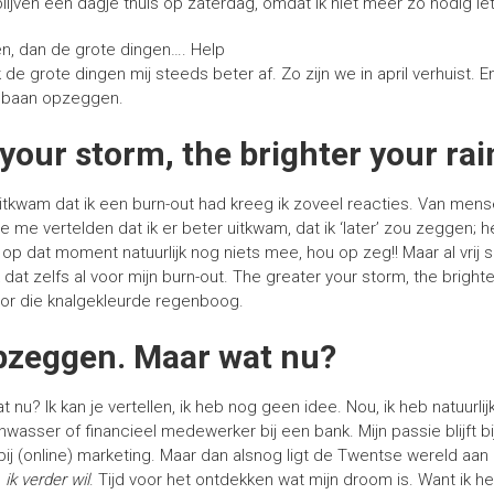
lijven een dagje thuis op zaterdag, omdat ik niet meer zo nodig ie
gen, dan de grote dingen…. Help
 de grote dingen mij steeds beter af. Zo zijn we in april verhuist. 
n baan opzeggen.
your storm, the brighter your ra
 uitkwam dat ik een burn-out had kreeg ik zoveel reacties. Van men
e vertelden dat ik er beter uitkwam, dat ik ‘later’ zou zeggen; he
op dat moment natuurlijk nog niets mee, hou op zeg!! Maar al vrij s
ik dat zelfs al voor mijn burn-out. The greater your storm, the brigh
d voor die knalgekleurde regenboog.
pzeggen. Maar wat nu?
 nu? Ik kan je vertellen, ik heb nog geen idee. Nou, ik heb natuurli
wasser of financieel medewerker bij een bank. Mijn passie blijft bij
bij (online) marketing. Maar dan alsnog ligt de Twentse wereld aan 
e
ik
verder wil
. Tijd voor het ontdekken wat mijn droom is. Want ik h