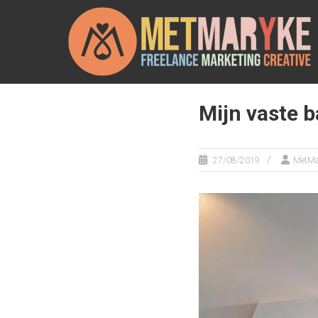
Ga
METMARYKE
naar
de
inhoud
Freelance
marketing
creative
Mijn vaste 
27/08/2019
MetMa