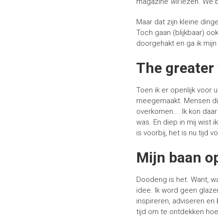
magazine
wil
lezen. We b
Maar dat zijn kleine din
Toch gaan (blijkbaar) ook
doorgehakt en ga ik mij
The greater 
Toen ik er openlijk voor
meegemaakt. Mensen die m
overkomen…. Ik kon daar 
was. En diep in mij wist 
is voorbij, het is nu tij
Mijn baan o
Doodeng is het. Want, wat
idee. Ik word geen glazen
inspireren, adviseren en 
tijd om te ontdekken ho