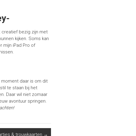
ey-
 creatief bezig zijn met
 kunnen kijken. Soms kan
r mijn iPad Pro of
missen.
t moment daar is om dit
il te staan bij het
en. Daar wil niet zomaar
ieuw avontuur springen.
achten!
rtjes & trouwkaarten
→