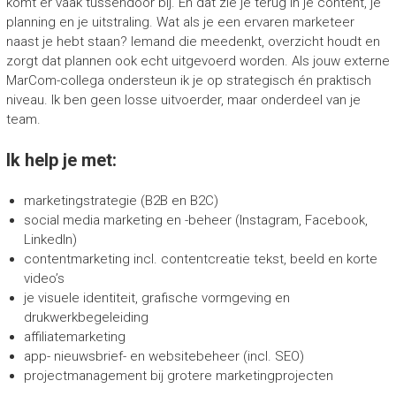
komt er vaak tussendoor bij. En dat zie je terug in je content, je
planning en je uitstraling. Wat als je een ervaren marketeer
naast je hebt staan? Iemand die meedenkt, overzicht houdt en
zorgt dat plannen ook echt uitgevoerd worden. Als jouw externe
MarCom-collega ondersteun ik je op strategisch én praktisch
niveau. Ik ben geen losse uitvoerder, maar onderdeel van je
team.
Ik help je met:
marketingstrategie (B2B en B2C)
social media marketing en -beheer (Instagram, Facebook,
LinkedIn)
contentmarketing incl. contentcreatie tekst, beeld en korte
video’s
je visuele identiteit, grafische vormgeving en
drukwerkbegeleiding
affiliatemarketing
app- nieuwsbrief- en websitebeheer (incl. SEO)
projectmanagement bij grotere marketingprojecten